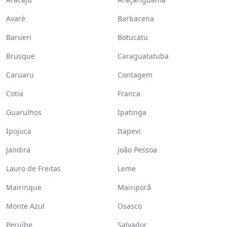
Avaré
Barbacena
Barueri
Botucatu
Brusque
Caraguatatuba
Caruaru
Contagem
Cotia
Franca
Guarulhos
Ipatinga
Ipojuca
Itapevi
Jandira
João Pessoa
Lauro de Freitas
Leme
Mairinque
Mairiporã
Monte Azul
Osasco
Peruíbe
Salvador