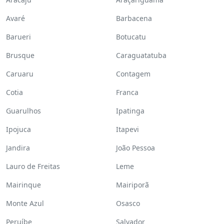
Avaré
Barbacena
Barueri
Botucatu
Brusque
Caraguatatuba
Caruaru
Contagem
Cotia
Franca
Guarulhos
Ipatinga
Ipojuca
Itapevi
Jandira
João Pessoa
Lauro de Freitas
Leme
Mairinque
Mairiporã
Monte Azul
Osasco
Peruíbe
Salvador