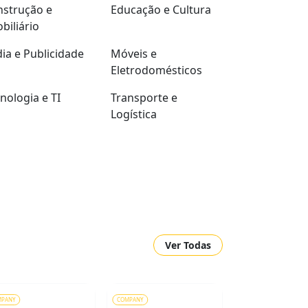
strução e
Educação e Cultura
biliário
ia e Publicidade
Móveis e
Eletrodomésticos
nologia e TI
Transporte e
Logística
Ver Todas
MPANY
COMPANY