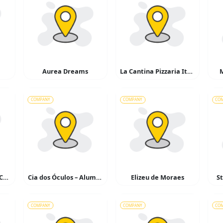
Aurea Dreams
La Cantina Pizzaria Italiana
M
COMPANY
COMPANY
CO
Ilumitel Indústria e Comércio de Materiais Elétricos
Cia dos Óculos – Alumínio
Elizeu de Moraes
S
COMPANY
COMPANY
CO