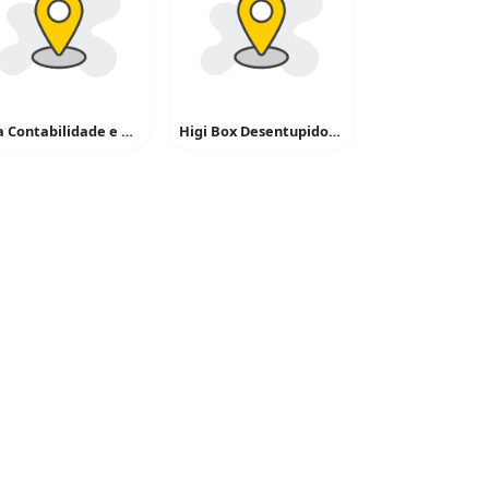
Alfa Contabilidade e Advocacia
Higi Box Desentupidora e Dedetizadora