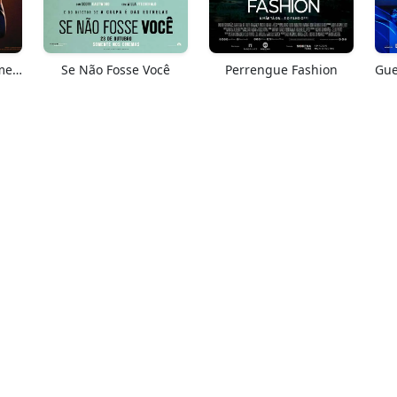
Springsteen: Salve-me Do Desconhecido
Se Não Fosse Você
Perrengue Fashion