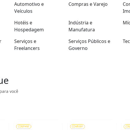
Automotivo e
Compras e Varejo
Con
Veículos
Imo
Hotéis e
Indústria e
Míd
Hospedagem
Manufatura
r
Serviços e
Serviços Públicos e
Tec
Freelancers
Governo
ue
para você
COMPANY
COMPANY
CO