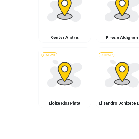
Center Andais
Pires e Aldigheri
COMPANY
COMPANY
Eloize Rios Pinta
Elizandro Donizete 