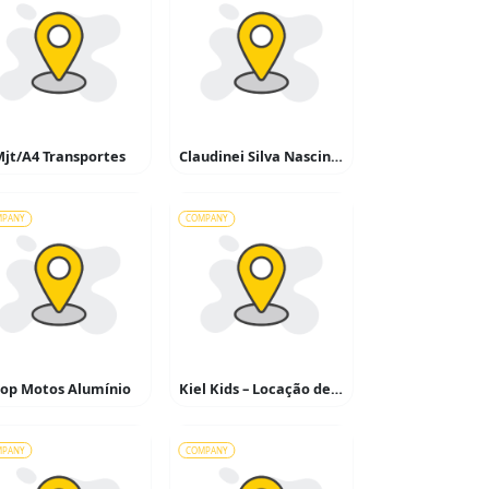
jt/A4 Transportes
Claudinei Silva Nascinto
MPANY
COMPANY
top Motos Alumínio
Kiel Kids – Locação de Brinquedos
MPANY
COMPANY