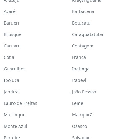
Avaré
Barbacena
Barueri
Botucatu
Brusque
Caraguatatuba
Caruaru
Contagem
Cotia
Franca
Guarulhos
Ipatinga
Ipojuca
Itapevi
Jandira
João Pessoa
Lauro de Freitas
Leme
Mairinque
Mairiporã
Monte Azul
Osasco
Peruíbe
Salvador