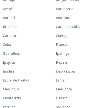
Avaré
Barbacena
Barueri
Botucatu
Brusque
Caraguatatuba
Caruaru
Contagem
Cotia
Franca
Guarulhos
Ipatinga
Ipojuca
Itapevi
Jandira
João Pessoa
Lauro de Freitas
Leme
Mairinque
Mairiporã
Monte Azul
Osasco
Peruíbe
Salvador