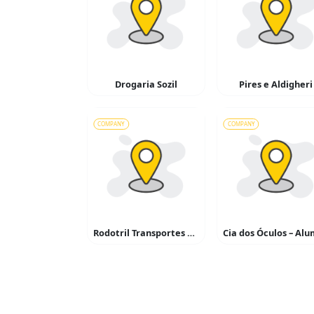
Drogaria Sozil
Pires e Aldigheri
COMPANY
COMPANY
Rodotril Transportes de Cargas