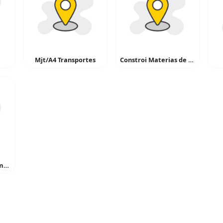
Mjt/A4 Transportes
Constroi Materias de Construção
Cia dos Óculos – Alumínio