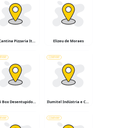
La Cantina Pizzaria Italiana
Elizeu de Moraes
MPANY
COMPANY
Higi Box Desentupidora e Dedetizadora
Ilumitel Indústria e Comércio de Materiais Elétricos
MPANY
COMPANY