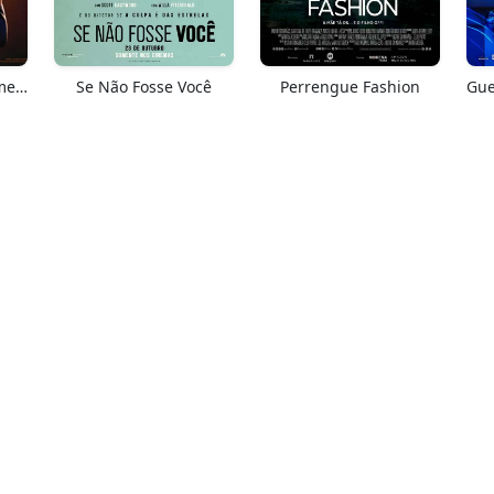
Springsteen: Salve-me Do Desconhecido
Se Não Fosse Você
Perrengue Fashion