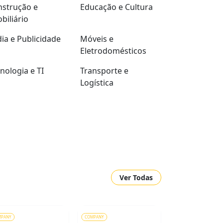
strução e
Educação e Cultura
biliário
ia e Publicidade
Móveis e
Eletrodomésticos
nologia e TI
Transporte e
Logística
Ver Todas
MPANY
COMPANY