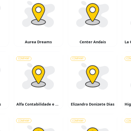
Aurea Dreams
Center Andais
COMPANY
COMPANY
CO
s
Alfa Contabilidade e Advocacia
Elizandro Donizete Dias
COMPANY
COMPANY
CO