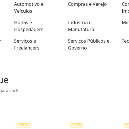
Automotivo e
Compras e Varejo
Con
Veículos
Imo
Hotéis e
Indústria e
Míd
Hospedagem
Manufatura
r
Serviços e
Serviços Públicos e
Tec
Freelancers
Governo
ue
para você
COMPANY
COMPANY
CO