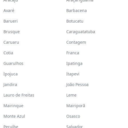
Avaré
Barbacena
Barueri
Botucatu
Brusque
Caraguatatuba
Caruaru
Contagem
Cotia
Franca
Guarulhos
Ipatinga
Ipojuca
Itapevi
Jandira
João Pessoa
Lauro de Freitas
Leme
Mairinque
Mairiporã
Monte Azul
Osasco
Peruíbe
Salvador