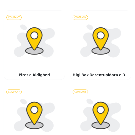
COMPANY
COMPANY
Pires e Aldigheri
Higi Box Desentupidora e Dedetizadora
COMPANY
COMPANY