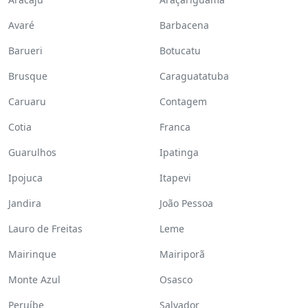
Avaré
Barbacena
Barueri
Botucatu
Brusque
Caraguatatuba
Caruaru
Contagem
Cotia
Franca
Guarulhos
Ipatinga
Ipojuca
Itapevi
Jandira
João Pessoa
Lauro de Freitas
Leme
Mairinque
Mairiporã
Monte Azul
Osasco
Peruíbe
Salvador