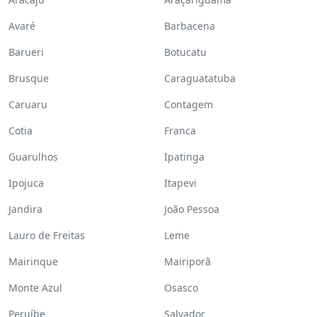
Avaré
Barbacena
Barueri
Botucatu
Brusque
Caraguatatuba
Caruaru
Contagem
Cotia
Franca
Guarulhos
Ipatinga
Ipojuca
Itapevi
Jandira
João Pessoa
Lauro de Freitas
Leme
Mairinque
Mairiporã
Monte Azul
Osasco
Peruíbe
Salvador