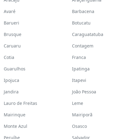
Avaré
Barbacena
Barueri
Botucatu
Brusque
Caraguatatuba
Caruaru
Contagem
Cotia
Franca
Guarulhos
Ipatinga
Ipojuca
Itapevi
Jandira
João Pessoa
Lauro de Freitas
Leme
Mairinque
Mairiporã
Monte Azul
Osasco
Peruíbe
Salvador