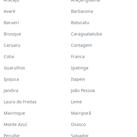
Avaré
Barbacena
Barueri
Botucatu
Brusque
Caraguatatuba
Caruaru
Contagem
Cotia
Franca
Guarulhos
Ipatinga
Ipojuca
Itapevi
Jandira
João Pessoa
Lauro de Freitas
Leme
Mairinque
Mairiporã
Monte Azul
Osasco
Peruíbe
Salvador