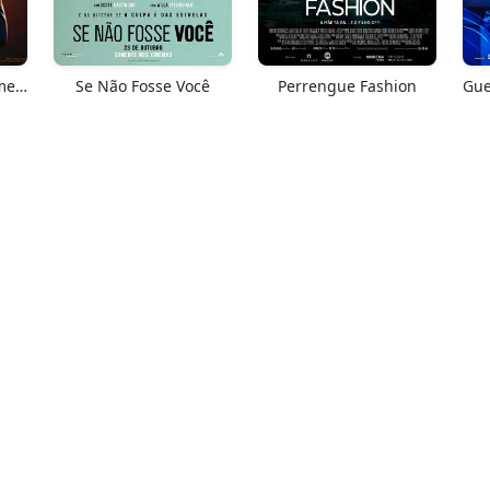
Springsteen: Salve-me Do Desconhecido
Se Não Fosse Você
Perrengue Fashion