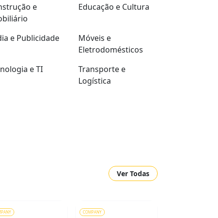
strução e
Educação e Cultura
biliário
ia e Publicidade
Móveis e
Eletrodomésticos
nologia e TI
Transporte e
Logística
Ver Todas
MPANY
COMPANY