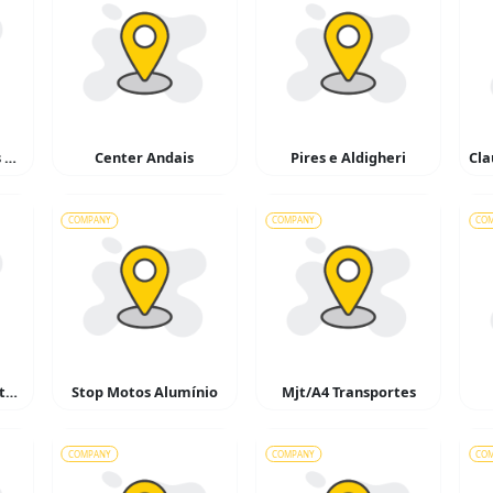
Rodotril Transportes de Cargas
Center Andais
Pires e Aldigheri
COMPANY
COMPANY
CO
La Cantina Pizzaria Italiana
Stop Motos Alumínio
Mjt/A4 Transportes
COMPANY
COMPANY
CO