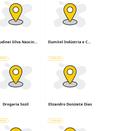
Claudinei Silva Nascinto
Ilumitel Indústria e Comércio de Materiais Elétricos
MPANY
COMPANY
Drogaria Sozil
Elizandro Donizete Dias
MPANY
COMPANY