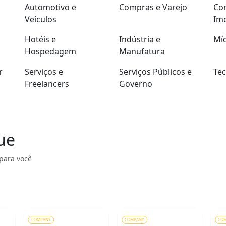
Automotivo e
Compras e Varejo
Con
Veículos
Imo
Hotéis e
Indústria e
Míd
Hospedagem
Manufatura
r
Serviços e
Serviços Públicos e
Tec
Freelancers
Governo
ue
para você
COMPANY
COMPANY
CO