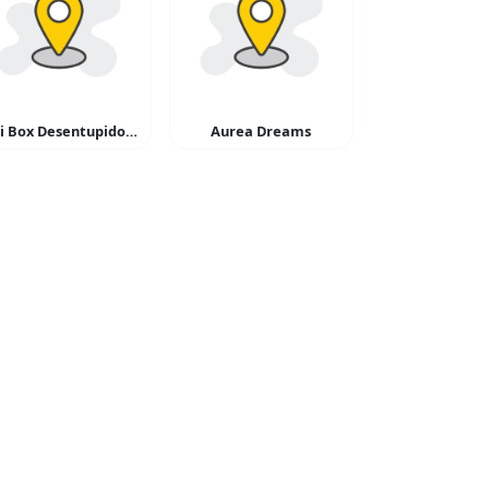
Higi Box Desentupidora e Dedetizadora
Aurea Dreams