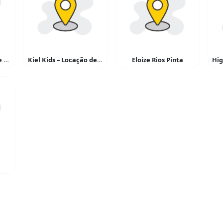
Constroi Materias de Construção
Kiel Kids – Locação de Brinquedos
Eloize Rios Pinta