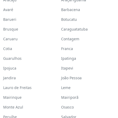
Avaré
Barbacena
Barueri
Botucatu
Brusque
Caraguatatuba
Caruaru
Contagem
Cotia
Franca
Guarulhos
Ipatinga
Ipojuca
Itapevi
Jandira
João Pessoa
Lauro de Freitas
Leme
Mairinque
Mairiporã
Monte Azul
Osasco
Peruíbe
Salvador